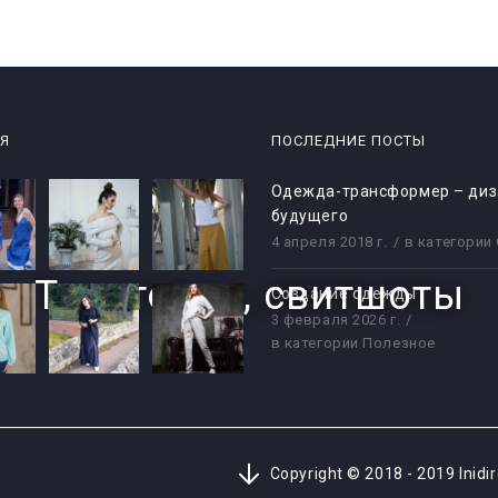
ЕЯ
ПОСЛЕДНИЕ ПОСТЫ
Одежда-трансформер – диз
будущего
4 апреля 2018 г.
в категории
Толстовки, свитшоты
Создание одежды
3 февраля 2026 г.
в категории
Полезное
Copyright © 2018 - 2019 Ini