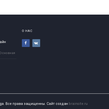
О НАС
айн
Основная
dirga. Все права защищенны. Сайт создан
brainsite.ru